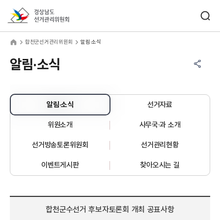
바로가기 메뉴
검색창 열기
경상남도선거관리위원회
천군선거관리위원회
home
합천군선거관리위원회
알림·소식
공유하기 메뉴
열기
알림·소식
알림·소식
선거자료
위원소개
사무국·과 소개
선거방송토론위원회
선거관리현황
이벤트게시판
찾아오시는 길
합천군수선거 후보자토론회 개최 공표사항