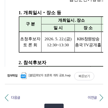
[붙임]후보자 토론회 개최 공표.hwp
첨부파일
빠른보기
다음글
이전글