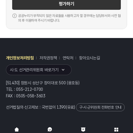
평가하기
공공누리가 부착되지 않은 자료들을 사용하고자 할 경우에는 담당부서와 사전 협
의 후 이용하여 주시기 바랍니다.
개인정보처리방침
저작권정책
연락처
찾아오시는길
레이어
열기
시·도 선거관리위원회 바로가기
[51430] 창원시 성산구 창이대로 500 (용호동)
TEL : 055-212-0700
FAX : 0505-058-3603
선거법질의·신고제보 : 국번없이
1390
(유료)
구·시·군위원회 전화번호 안내
전체
열기/접기