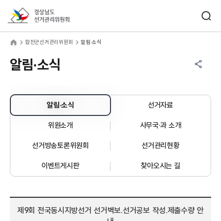
바로가기 메뉴
검색창 열기
경상남도선거관리위원회
천군선거관리위원회
home
합천군선거관리위원회
알림·소식
공유하기 메뉴
열기
알림·소식
알림·소식
선거자료
위원소개
사무국·과 소개
선거방송토론위원회
선거관리현황
이벤트게시판
찾아오시는 길
제9회 전국동시지방선거 선거벽보.선거공보 작성.제출수량 안