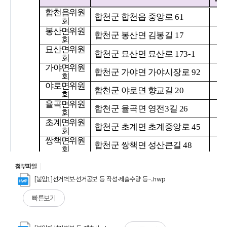
첨부파일
[붙임1]선거벽보·선거공보 등 작성·제출수량 등-.hwp
빠른보기