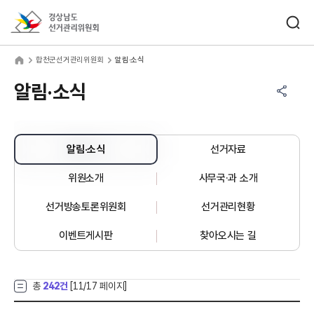
바로가기 메뉴
검색창 열기
경상남도선거관리위원회
천군선거관리위원회
home
합천군선거관리위원회
알림·소식
공유하기 메뉴
열기
알림·소식
알림·소식
선거자료
위원소개
사무국·과 소개
선거방송토론위원회
선거관리현황
이벤트게시판
찾아오시는 길
총
242건
[
11
/17 페이지]