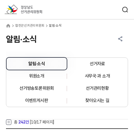
바로가기 메뉴
검색창 열기
경상남도선거관리위원회
천군선거관리위원회
home
합천군선거관리위원회
알림·소식
공유하기 메뉴
열기
알림·소식
알림·소식
선거자료
위원소개
사무국·과 소개
선거방송토론위원회
선거관리현황
이벤트게시판
찾아오시는 길
총
242건
[
10
/17 페이지]