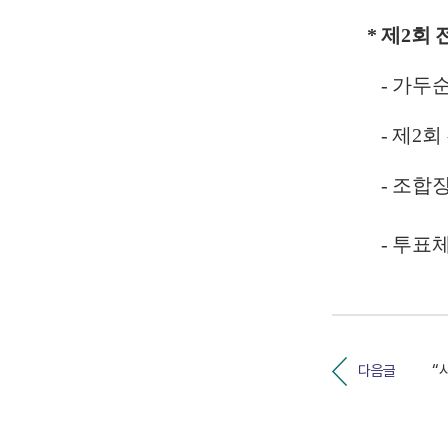
* 제2회
- 가두순
- 제2회
- 조합
- 투표체
다음글