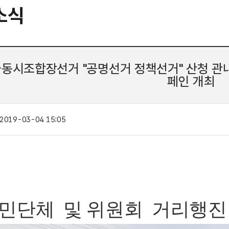
소식
국동시조합장선거 "공명선거 정책선거" 산청 관내
페인 개최
2019-03-04 15:05
시민단체
및
위
원
회
거리행진