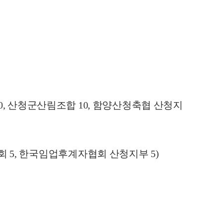
0,
산청
군
산림조합 10, 함양산청축협 산청지
 5, 한국
임업
후계자협회 산청지부 5)