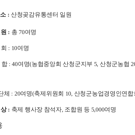
소
:
산청곶감유통센터 일원
원 :
총 70여명
회 :
10여명
 합
:
40여명(농협중앙회
산청군지부 5, 산청군농협 2
체 :
20여명(축제위원회 10, 산청군농업경영인연합회
상 :
축제 행사장 참석자, 조합원 등 5,000여명
용