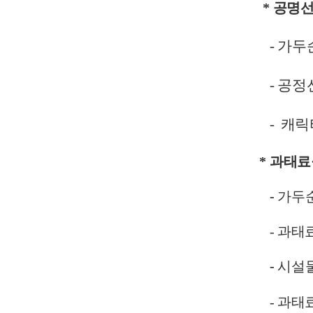
* 공명
- 가두
-
공정선
- 캐릭터
* 과태료
-
가두순
- 과태료
-
시설물
-
과태료