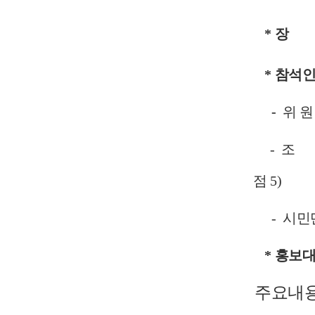
*
장 
*
참석인
-
위 원 
-
조
점 5)
-
시민단
* 홍보대
주요내