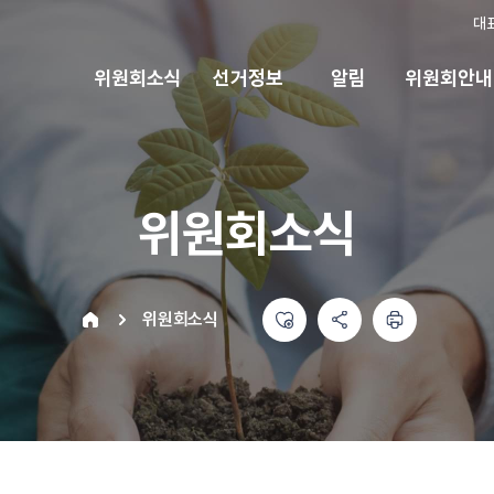
대
위원회소식
선거정보
알림
위원회안내
위원회소식
좋아요
공유하기 메뉴
열기
인쇄하기
home
위원회소식