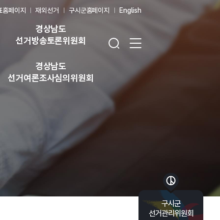
표홈페이지
재외선거
구시군홈페이지
English
경상남도
검색창 열기
전체 메뉴 열기
선거방송토론위원회
경상남도
선거여론조사심의위원회
바로가기 목록 열기
구시군
선거관리위원회