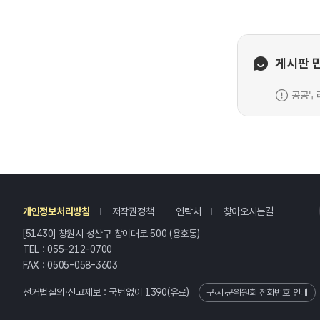
게시판 
공공누리
레
개인정보처리방침
저작권정책
연락처
찾아오시는길
[51430] 창원시 성산구 창이대로 500 (용호동)
TEL : 055-212-0700
FAX : 0505-058-3603
선거법질의·신고제보 : 국번없이
1390
(유료)
구·시·군위원회 전화번호 안내