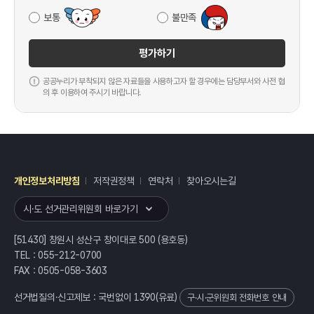
보통
불만족
평가하기
공공누리가 부착되지 않은 자료들을 사용하고자 할 경우에는 담당부서와 사전 협
의 후 이용하여 주시기 바랍니다.
개인정보처리방침
저작권정책
연락처
찾아오시는길
레이어
열기
시·도 선거관리위원회 바로가기
[51430] 창원시 성산구 창이대로 500 (용호동)
TEL : 055-212-0700
FAX : 0505-058-3603
선거법질의·신고제보 : 국번없이
1390
(유료)
구·시·군위원회 전화번호 안내