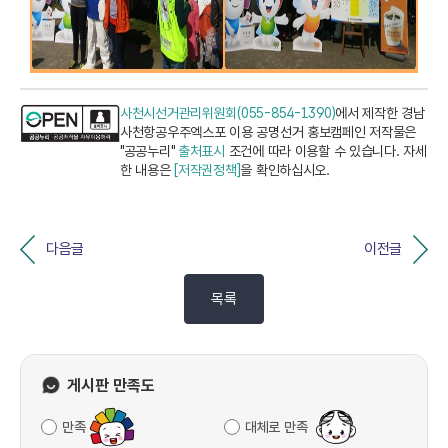
사천시선거관리위원회(055-854-1390)
에서 제작한 경남
사천항공우주엑스포 이용 공명선거 홍보캠페인 저작물은
"공공누리"
출처표시
조건에 따라 이용할 수 있습니다. 자세
한 내용은
[저작권정책]
을 확인하십시오.
다음글
이전글
목록
게시판 만족도
만족
대체로 만족