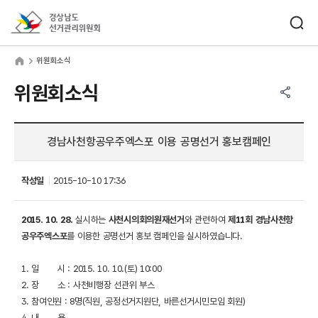
바로가기 메뉴
검색창 열기
경상남도선거관리위원회
원회소식
home
위원회소식
공유하기 메뉴
열기
위원회소식
경남사천항공우주엑스포 이용 공명선거 홍보캠페인
작성일
2015-10-10 17:36
2015. 10. 28.
실시하는
사천시의회의원재선거
와 관련하여
제11회 경남사천항
공우주엑스포
를 이용한 공명선거 홍보 캠페인을 실시하였습니다.
1. 일 시 : 2015. 10. 10.(토) 10:00
2. 장 소 : 사천비행장 선관위 부스
3. 참여인원 : 8명(직원, 공정선거지원단, 바른선거시민모임 회원)
4. 내 용